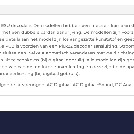
an ESU decoders. De modellen hebben een metalen frame en de 
n met een dubbele cardan aandrijving. De modellen zijn voorzi
rse details aan het model zijn los aangezette kunststof en ge
 PCB is voorzien van een Plux22 decoder aansluiting. Stroo
 sluitseinen welke automatisch veranderen met de rijrichtin
n uit te schakelen (bij digitaal gebruik). Alle modellen zijn g
en van cabine- en interieurverlichting en deze zijn beide apa
fverlichting (bij digitaal gebruik).
olgende uitvoeringen: AC Digitaal, AC Digitaal+Sound, DC Anal