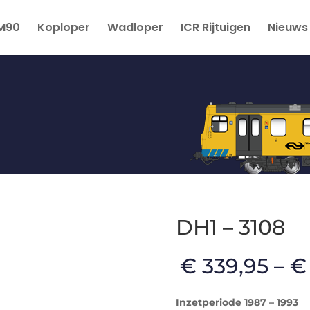
M90
Koploper
Wadloper
ICR Rijtuigen
Nieuws
DH1 – 3108
€
339,95
–
€
Inzetperiode 1987 – 1993