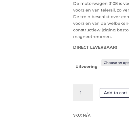
De motorwagen 3108 is vo
voorzien van telerail, zo 
De trein beschikt over een
voorzien van de welbekend
constructiewijziging best
magneetremmen.
DIRECT LEVERBAAR!
Uitvoering
DH1
Add to cart
-
3108
quantity
SKU:
N/A