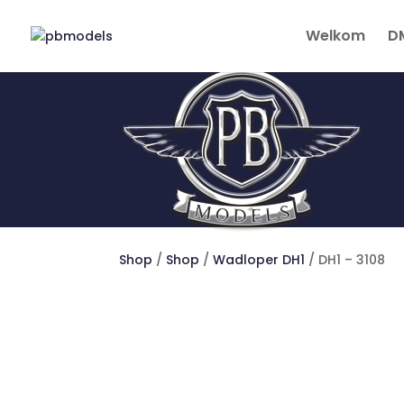
Welkom
D
Shop
/
Shop
/
Wadloper DH1
/ DH1 – 3108