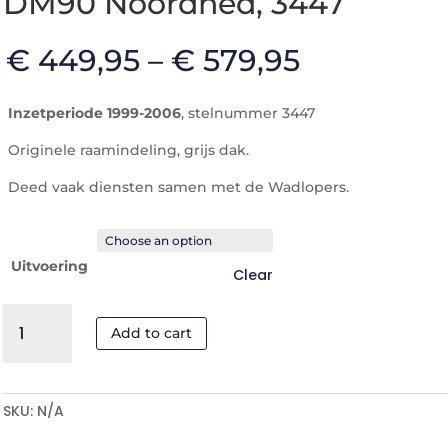
DM90 Noordned, 3447
€
449,95
–
€
579,95
Inzetperiode 1999-2006
, stelnummer 3447
Originele raamindeling, grijs dak.
Deed vaak diensten samen met de Wadlopers.
Uitvoering
Clear
DM90
Add to cart
Noordned,
3447
quantity
SKU:
N/A