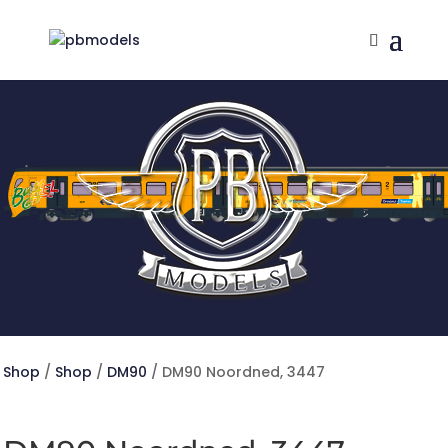
Shop
/
Shop
/
DM90
/ DM90 Noordned, 3447