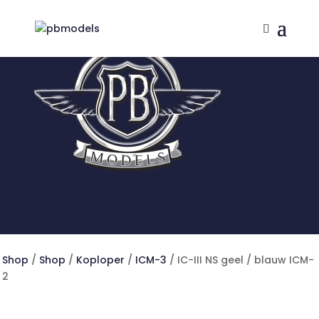
Shop
/
Shop
/
Koploper
/
ICM-3
/ IC-III NS geel / blauw ICM-
2