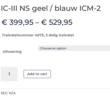
IC-III NS geel / blauw ICM-2
€
399,95
–
€
529,95
Treinstelnummer 4075, 3 delig treinstel
Uitvoering
IC-
Add to cart
III
NS
geel
/
SKU:
N/A
blauw
ICM-
2