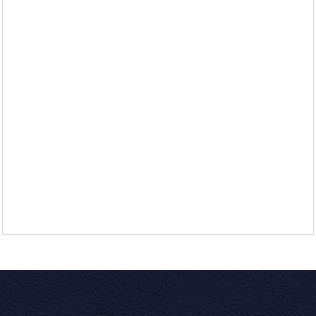
koppeling tussen alle kortgekoppelde bakken.
Onze Koplopers zijn aan beide zijden onderling
te koppelen via een Scharfenberg koppeling.
De Koplopers kunnen worden voorzien van
gesloten en open deuren in de kop.
De reclame versies van de KLM en Martinair
hebben de mogelijkheid tot het plaatsen van
de verschillende kopdeuren met aangepast
artwork.
Natuurlijk zijn onze Koplopers 1:87!