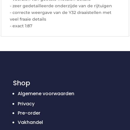
- zeer gedetailleerde onderzijde van de rijtuigen
- correcte weergave van de Y32 draaistellen met
veel fraaie details
- exact 1:87
Shop
Algemene voorwaarden
Privacy
Pre-order
Vakhandel