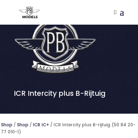
ICR Intercity plus B-Rijtuig
Shop
/
Shop
/
ICR IC+
/ ICR Intercity plus B-rijtuig (50 84 20-
77 010-1)