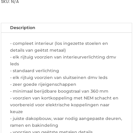
rijtuig
SKU:
N/A
(50
84
20-
77
Description
010-
1)
- compleet interieur (los ingezette stoelen en
quantity
details van geëtst metaal)
- elk rijtuig voorzien van interieurverlichting dmv
leds
- standaard verlichting
- elk rijtuig voorzien van sluitseinen dmv leds
- zeer goede rijeigenschappen
- minimaal berijdbare boogstraal van 360 mm
- voorzien van kortkoppeling met NEM schacht en
voorbereid voor elektrische koppelingen naar
keuze
- juiste dakopbouw, waar nodig aangepaste deuren,
ramen en bakindeling
- voorzien van geëtste metalen details