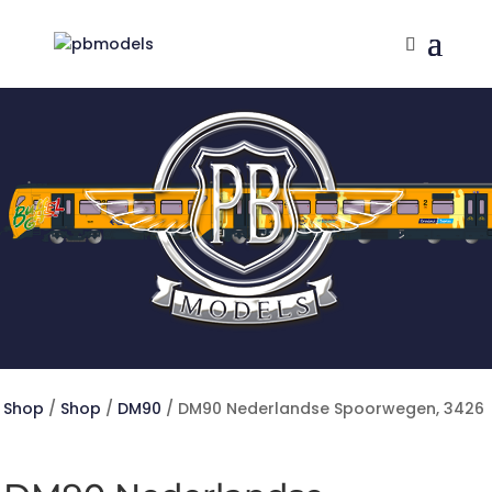
Shop
/
Shop
/
DM90
/ DM90 Nederlandse Spoorwegen, 3426