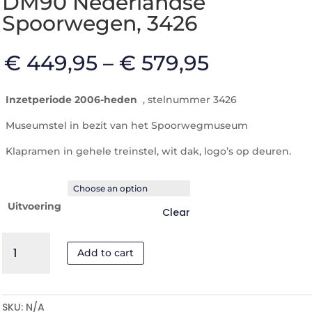
DM90 Nederlandse
Spoorwegen, 3426
€
449,95
–
€
579,95
Inzetperiode 2006-heden
, stelnummer 3426
Museumstel in bezit van het Spoorwegmuseum
Klapramen in gehele treinstel, wit dak, logo’s op deuren.
Uitvoering
Clear
DM90
Add to cart
Nederlandse
Spoorwegen,
3426
quantity
SKU:
N/A